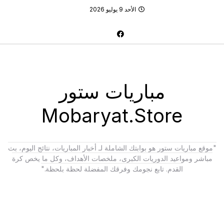
الأحد 9 يوليو 2026
مباريات ستور
Mobaryat.Store
"موقع مباريات ستور هو بوابتك الشاملة لـ أخبار المباريات، نتائج اليوم، بث
مباشر ومواعيد الدوريات الكبرى، ملخصات الأهداف، وكل ما يخص كرة
القدم. تابع نجومك وفرقك المفضلة لحظة بلحظة."