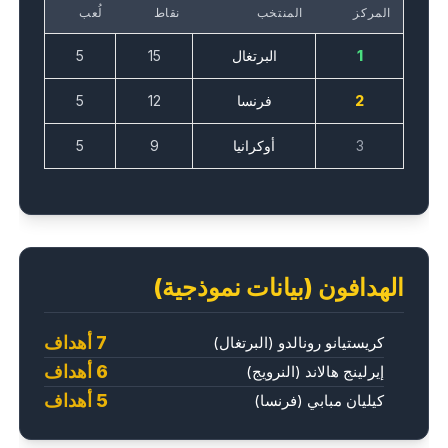
المركز
المنتخب
نقاط
لُعب
1
البرتغال
15
5
2
فرنسا
12
5
3
أوكرانيا
9
5
الهدافون (بيانات نموذجية)
7 أهداف
كريستيانو رونالدو (البرتغال)
6 أهداف
إيرلينج هالاند (النرويج)
5 أهداف
كيليان مبابي (فرنسا)