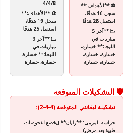
4/4/8
⚽ **الأهداف:**
سجل 16 هدفًا،
⚽ **الأهداف:**
استقبل 28 هدفًا
سجل 19 هدفًا،
استقبل 25 هدفًا
📉 **آخر 5
مباريات في
📉 **آخر 3
الليجا:** خسارة،
مباريات في
خسارة، خسارة،
الليجا:** خسارة،
خسارة، خسارة
خسارة، خسارة
🛡️ التشكيلات المتوقعة
تشكيلة ليفانتي المتوقعة (4-4-2):
حراسة المرمى: **رايان** (يخضع لفحوصات
طبية بعد مرض)