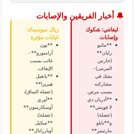
🔔 أخبار الفريقين والإصابات
ليفانتي: شكوك
ريال سوسيداد:
وإصابات
غيابات مؤثرة
**ماثيو
**يون
رايان**
آرامبورو** -
(حارس
غائب بسبب
المرمى) -
الإيقاف.
يشك في
**يانغيل
مشاركته
هيريرا**
بسبب مرض.
(عضلة الساق)،
**أدريان دي
**أوري
لا فوينتي**
أوسكارسون**
(عضلة)
(عضلة)،
و**بابلو
**ميكيل
مارتينيز**
أويارزابال**