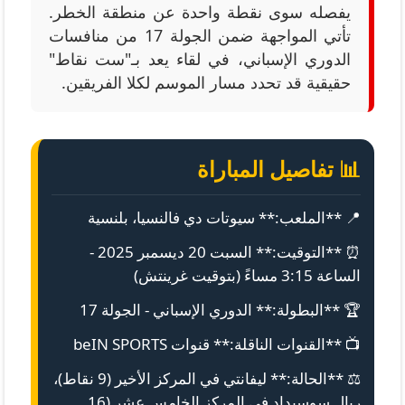
يفصله سوى نقطة واحدة عن منطقة الخطر.
تأتي المواجهة ضمن الجولة 17 من منافسات
الدوري الإسباني، في لقاء يعد بـ"ست نقاط"
حقيقية قد تحدد مسار الموسم لكلا الفريقين.
📊 تفاصيل المباراة
📍 **الملعب:** سيوتات دي فالنسيا، بلنسية
⏰ **التوقيت:** السبت 20 ديسمبر 2025 -
الساعة 3:15 مساءً (بتوقيت غرينتش)
🏆 **البطولة:** الدوري الإسباني - الجولة 17
📺 **القنوات الناقلة:** قنوات beIN SPORTS
⚖️ **الحالة:** ليفانتي في المركز الأخير (9 نقاط)،
ريال سوسيداد في المركز الخامس عشر (16