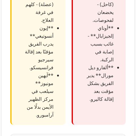
(كاحل) -
(عضلة) - كلهم
يخضعان
في غرفة
لفحوصات.
العلاج.
**أوناي
**إيون
إلجيزابال** -
أنسوتيغي**
غائب بسبب
يدرب الفريق
إصابة في
مؤقتًا بعد إقالة
الركبة.
سيرجيو
**ألفارو ديل
فرانسيسكو.
مورال** يدير
**آيهين
الفريق بشكل
مونيوز**
مؤقت بعد
سيلعب في
إقالة كاليرو.
مركز الظهير
الأيمن بدلًا من
آرامبورو.