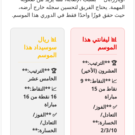
المهمة. يحتاج الفريق لتحسين سجله خارج أرضه،
حيث حقق فوزًا واحدًا فقط في الدوري هذا الموسم.
📊 ليفانتي هذا
📊 ريال
الموسم
سوسيداد هذا
الموسم
🏆 **الترتيب:**
العشرون (الأخير)
🏆 **الترتيب:**
الخامس عشر
📈 **النقاط:** 9
نقاط من 15
📈 **النقاط:**
مباراة
16 نقطة من 16
مباراة
✅ **الفوز/
التعادل/
✅ **الفوز/
الخسارة:**
التعادل/
2/3/10
الخسارة:**