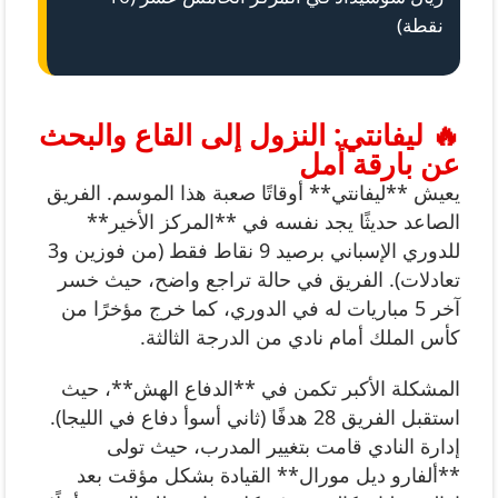
نقطة)
🔥 ليفانتي: النزول إلى القاع والبحث
عن بارقة أمل
يعيش **ليفانتي** أوقاتًا صعبة هذا الموسم. الفريق
الصاعد حديثًا يجد نفسه في **المركز الأخير**
للدوري الإسباني برصيد 9 نقاط فقط (من فوزين و3
تعادلات). الفريق في حالة تراجع واضح، حيث خسر
آخر 5 مباريات له في الدوري، كما خرج مؤخرًا من
كأس الملك أمام نادي من الدرجة الثالثة.
المشكلة الأكبر تكمن في **الدفاع الهش**، حيث
استقبل الفريق 28 هدفًا (ثاني أسوأ دفاع في الليجا).
إدارة النادي قامت بتغيير المدرب، حيث تولى
**ألفارو ديل مورال** القيادة بشكل مؤقت بعد