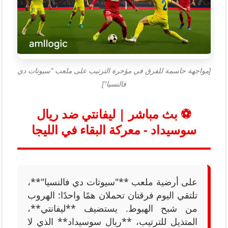
[مواجهة حاسمة للفرق في مؤخرة الترتيب على ملعب "سيوتات دي
فالنسيا"]
⚽ بث مباشر | ليفانتي ضد ريال
سوسيداد - معركة البقاء في الليجا
على أرضية ملعب **"سيوتات دي فالنسيا"**،
تلتقي اليوم فرقتان تحملان همًا واحدًا: الهروب
من شبح الهبوط. يستضيف **ليفانتي**،
المتذيل للترتيب، **ريال سوسيداد** الذي لا