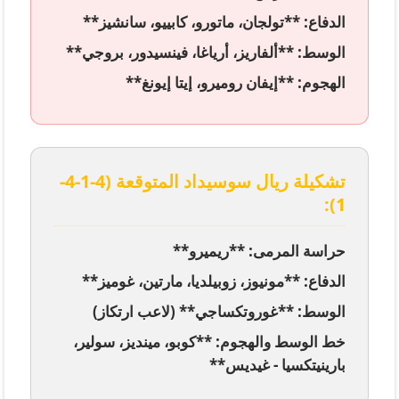
الدفاع: **تولجان، ماتورو، كابييو، سانشيز**
الوسط: **ألفاريز، أرياغا، فينسيدور، بروجي**
الهجوم: **إيفان روميرو، إيتا إيونغ**
تشكيلة ريال سوسيداد المتوقعة (4-1-4-
1):
حراسة المرمى: **ريميرو**
الدفاع: **مونيوز، زوبيلديا، مارتين، غوميز**
الوسط: **غوروتكساجي** (لاعب ارتكاز)
خط الوسط والهجوم: **كوبو، مينديز، سولير،
بارينيتكسيا - غيديس**