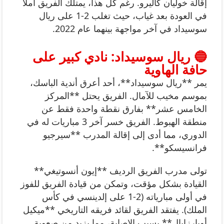
إقالة خوليان كاليرو. رغم كل هذا، يمتلك الفريق أملًا
في العودة بعد غياب، حيث تغلب 2-1 على ريال
سوسيداد في آخر مواجهة بينهما عام 2022.
🔵 ريال سوسيداد: نادي كبير على
حافة الهاوية
يمر **ريال سوسيداد**، أحد أعرق أندية الباسك،
بموسم مخيب للآمال. الفريق يحتل **المركز
الخامس عشر** بفارق نقطة واحدة فقط عن
منطقة الهبوط. الفريق خسر آخر 3 مباريات له في
الدوري، مما أدى إلى إقالة المدرب **سيرجيو
فرانسيسكو**.
تولى مدرب الفريق الرديف **إيون أنسوتيغي**
القيادة بشكل مؤقت، وتمكن من قيادة الفريق للفوز
في أولى مبارياته (2-1 على إلدينسي في كأس
الملك). يفتقد الفريق لقائد فريقه التاريخي **ميكيل
أويارزابال** بسبب الإصابة، مما يزيد من صعوبة