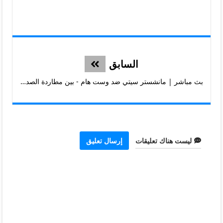
السابق
بث مباشر | مانشستر سيتي ضد وست هام - بين مطاردة الصدارة والهروب من منطقة الهبوط
ليست هناك تعليقات
إرسال تعليق