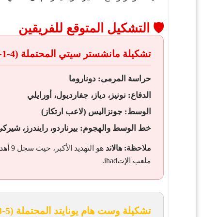
🛡️ التشكيل المتوقع للفريقين
تشكيلة مانشستر سيتي المحتملة (4-1-4-1):
حراسة المرمى:
دوناروما
الدفاع:
نونيز، دياز، جفارديول، أورايلي
الوسط:
جونزاليس (لاعب ارتكاز)
خط الوسط والهجوم:
بيرناردو، رايندرز، شيركي
ملاحظة:
هالاند
هو التهديد الأكبر، حيث سجل 9 أهداف في الدوري أمام وست هام.
ملعب الإتihad.
تشكيلة وست هام يونايتد المحتملة (5-3-2):