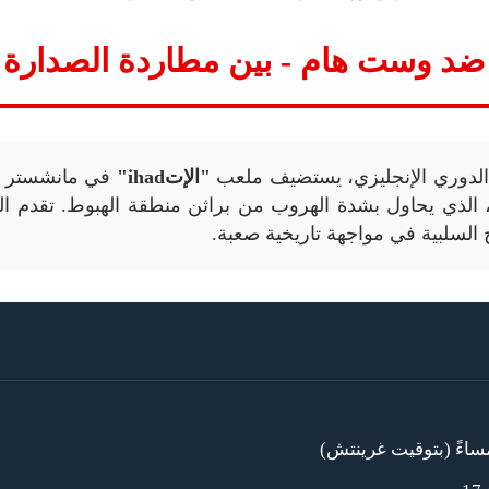
ضد وست هام - بين مطاردة الصدارة 
لدوري الإنجليزي، يستضيف ملعب
"الإتihad"
في مانشستر لق
 الذي يحاول بشدة الهروب من براثن منطقة الهبوط. تقدم الس
السلبية في مواجهة تاريخية صعبة.