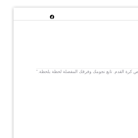
 يخص كرة القدم. تابع نجومك وفرقك المفضلة لحظة بلحظة."