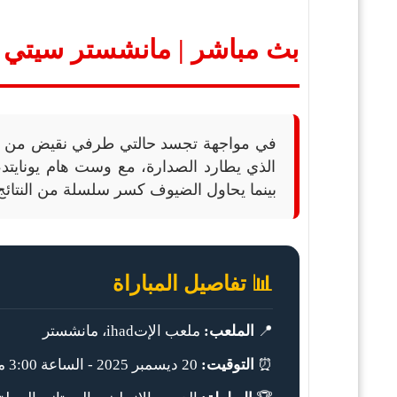
بث مباشر | مانشستر سيتي 
في مواجهة تجسد حالتي طرفي نقيض من ا
الذي يطارد الصدارة، مع وست هام يونايتد،
بينما يحاول الضيوف كسر سلسلة من النتائج 
📊 تفاصيل المباراة
📍
الملعب:
ملعب الإتihad، مانشستر
⏰
التوقيت:
20 ديسمبر 2025 - الساعة 3:00 مساءً (بتوقيت غرينتش)