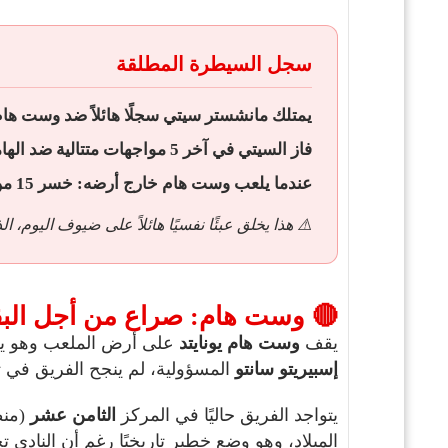
سجل السيطرة المطلقة
يمتلك مانشستر سيتي سجلًا هائلاً ضد وست ها
فاز السيتي في آخر
5 مواجهات متتالية
ضد الها
عندما يلعب وست هام خارج أرضه: خسر 15 من أصل 16 مباراة، واستقبل هدفين أو أكثر في 13 منها.
⚠️ هذا يخلق عبئًا نفسيًا هائلاً على ضيوف اليوم
🔴 وست هام: صراع من أجل البق
يقف
وست هام يونايتد
على أرض الملعب وهو يح
إسبيريتو سانتو
المسؤولية، لم ينجح الفريق في تحقيق ا
يتواجد الفريق حاليًا في المركز
الثامن عشر
الميلاد، وهو وضع خطير تاريخيًا رغم أن النادي