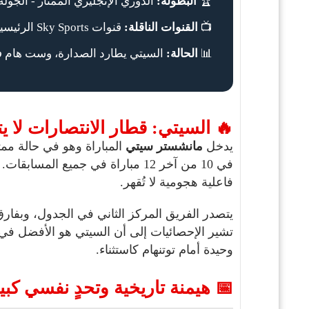
لدوري الإنجليزي الممتاز - الجولة 17
البطولة:
🏆
قنوات Sky Sports الرئيسية
القنوات الناقلة:
📺
صدارة، وست هام في منطقة الهبوط
الحالة:
📊
سيتي: قطار الانتصارات لا يتوقف
تعاد السيتي عافيته بالفوز
مانشستر سيتي
يدخل
لانتصارات العشرة، مما يدل على
فاعلية هجومية لا تُقهر.
 مؤقتًا على قمة الدوري قبل مباراة الأرسنال.
وحيدة أمام توتنهام كاستثناء.
 هيمنة تاريخية وتحدٍ نفسي كبير