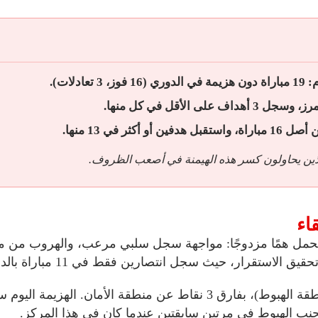
م:
19 مباراة دون هزيمة
في الدوري (16 فوز، 3 تعادلات).
مرز، وسجل
3 أهداف على الأقل في كل منها
.
، الذين يحاولون كسر هذه الهيمنة في أصعب الظروف.
اء
مل همًا مزدوجًا: مواجهة سجل سلبي مرعب، والهروب من من
لاستقرار، حيث سجل انتصارين فقط في 11 مباراة بالدوري.
(منطقة الهبوط)، بفارق 3 نقاط عن منطقة الأمان. ا
 تجنب الهبوط في مرتين سابقتين عندما كان في هذا المركز.