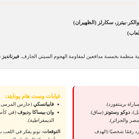
والكر-بيترز، سكارلز
(الظهيران)
لعاب)
ية منظمة بخمسة مدافعين لمقاومة الهجوم السيتي الجارف.
فيرنانديز
سجل
غيابات وست هام يونايتد:
راة برينتفورد).
فابيانسكي
(حارس المرمى ال
ل)،
دوكو
و
ستونز
(ساق).
وان-بيساكا
و
ديوف
(في كأس 
صر والجزائر).
الديمقراطية).
رد رقمًا شخصيًا (الهدف
التوقعات:
نونو يفكر في اللعب ب