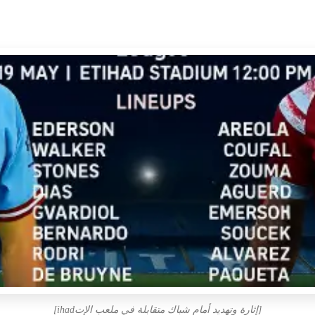
[إثارة وتهديد أمام شباك متقابلة في ملعب الإتihad]