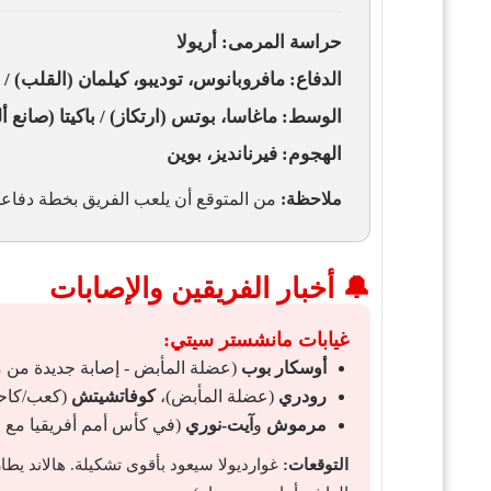
حراسة المرمى:
أريولا
الدفاع:
مافروبانوس، توديبو، كيلمان
(القلب) /
الوسط:
ماغاسا، بوتس
(ارتكاز) /
باكيتا
(صانع أ
الهجوم:
فيرنانديز، بوين
ملاحظة:
من المتوقع أن يلعب الفريق بخطة دفاع
🔔 أخبار الفريقين والإصابات
غيابات مانشستر سيتي:
أوسكار بوب
(عضلة المأبض - إصابة جديدة من مبا
رودري
(عضلة المأبض)،
كوفاتشيتش
(كعب/كاح
مرموش
و
آيت-نوري
(في كأس أمم أفريقيا مع م
التوقعات:
غوارديولا سيعود بأقوى تشكيلة. هالاند يطا