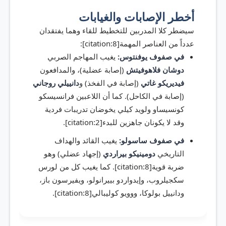
أخطر الإصابات والغيابات
سيضطر كلا المدربين للتخطيط للقاء وهما يفتقدان
عدداً من العناصر المهمة[citation:8]:
في صفوف يوفنتوس:
يغيب المهاجم الصربي
دوشان فلاهوفيتش
(إصابة عضلية)، والمدافعون
فيديريكو غاتي
(إصابة في الفخذ) و
دانييلي روجاني
(إصابة في الكاحل). كما أن اللاعبين فرانسيسكو
كونسيساو ولويد كيلي يخوضان تدريبات فردية
وقد لا يكونان جاهزين للبدء[citation:2].
في صفوف ساسولو:
يغيب القائد والهداف
التاريخي
دومينيكو بيراردي
(إجهاد عضلي) وهو
ضربة قوية[citation:8]. كما يغيب كل من لورس
سكجيلروب، وإيدواردو بييرانولو، ويفيرسون باز،
ودانييل بولوكا، ووويو كوليبالي[citation:8].