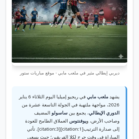
ديربي إيطالي مثير في ملعب مابي - موقع مباريات ستور
يشهد
ملعب مابي
في ريجيو إميليا اليوم الثلاثاء 6 يناير
2026، مواجهة ملتهبة في الجولة التاسعة عشرة من
الدوري الإيطالي
، يجمع بين
ساسولو
المضيف
وصاحب الأرض، و
يوفنتوس
العملاق الطامح للعودة
إلى صدارة الترتيب[citation:1][citation:3]. تأتي
المباراة في وقت حرج لكلا الفريقين؛ حيث يسعى