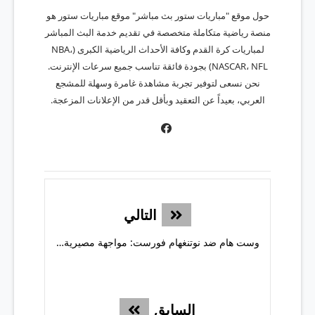
حول موقع "مباريات ستور بث مباشر" موقع مباريات ستور هو
منصة رياضية متكاملة متخصصة في تقديم خدمة البث المباشر
لمباريات كرة القدم وكافة الأحداث الرياضية الكبرى (NBA،
NASCAR، NFL) بجودة فائقة تناسب جميع سرعات الإنترنت.
نحن نسعى لتوفير تجربة مشاهدة غامرة وسهلة للمشجع
العربي، بعيداً عن التعقيد وبأقل قدر من الإعلانات المزعجة.
التالي
وست هام ضد نوتنغهام فورست: مواجهة مصيرية في قاع الدوري الإنجليزي
السابق