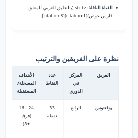
القناة الناقلة:
stc tv (بالتعليق العربي للمعلق
فارس عوض)[citation:1][citation:3].
نظرة على الفريقين والترتيب
الفريق
المركز
عدد
الأهداف
آخر 5 مب
في
النقاط
المسجلة/
الدوري
المستقبلة
يوفنتوس
الرابع
33
24 - 16
ت
نقطة
(فرق
+8)