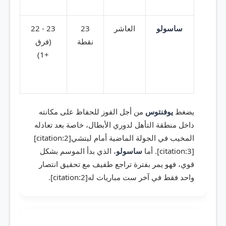
[citation:10]
ساسولو
العاشر
23
23 - 22
تعا
نقطة
(فرق
تع
+1)
[citation:10]
يضغط
يوفنتوس
من أجل الفوز للحفاظ على مكانته
داخل منطقة التأهل لدوري الأبطال، خاصة بعد تعادله
المخيب في الجولة الماضية أمام ليتشي[citation:2]
[citation:3]. أما
ساسولو
، الذي بدأ الموسم بشكل
قوي، فهو يمر بفترة تراجع طفيف مع تحقيق انتصار
واحد فقط في آخر ست مباريات له[citation:2].