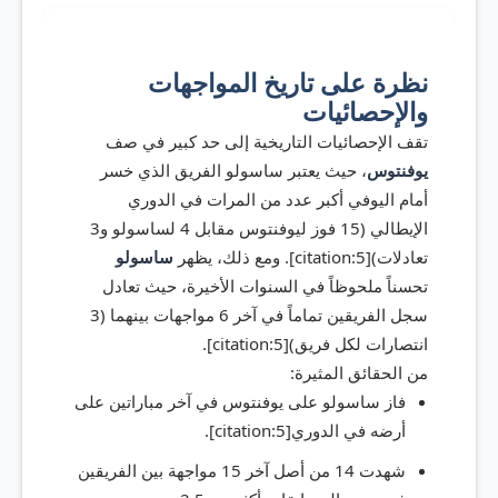
نظرة على تاريخ المواجهات
والإحصائيات
تقف الإحصائيات التاريخية إلى حد كبير في صف
يوفنتوس
، حيث يعتبر ساسولو الفريق الذي خسر
أمام اليوفي أكبر عدد من المرات في الدوري
الإيطالي (15 فوز ليوفنتوس مقابل 4 لساسولو و3
تعادلات)[citation:5]. ومع ذلك، يظهر
ساسولو
تحسناً ملحوظاً في السنوات الأخيرة، حيث تعادل
سجل الفريقين تماماً في آخر 6 مواجهات بينهما (3
انتصارات لكل فريق)[citation:5].
من الحقائق المثيرة:
فاز ساسولو على يوفنتوس في آخر مباراتين على
أرضه في الدوري[citation:5].
شهدت 14 من أصل آخر 15 مواجهة بين الفريقين