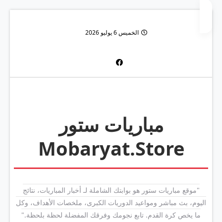
الخميس 6 يوليو 2026
مباريات ستور
Mobaryat.Store
"موقع مباريات ستور هو بوابتك الشاملة لـ أخبار المباريات، نتائج
اليوم، بث مباشر ومواعيد الدوريات الكبرى، ملخصات الأهداف، وكل
ما يخص كرة القدم. تابع نجومك وفرقك المفضلة لحظة بلحظة."