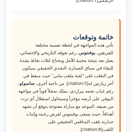
الرسمي[citation:1].
خاتمة وتوقعات
تأتي هذه المواجهة في لحظة نفسية مختلفة
للفريقين.
يوفنتوس
، رغم تفوقه التاريخي والإحصائي،
يصل بعد نتيجة مخيبة للأمل ويحتاج لثلاث نقاط بشدة
للبقاء في سباق الصدارة. التحدي الحقيقي سيكون
في التغلب على "لعنة ملعب مابي" حيث سقط في
آخر زيارتين له[citation:5]. من ناحية أخرى،
ساسولو
،
رغم غياب نجمه بيراردي، يملك سجلاً قوياً في مواجهة
اليوفي على أرضه مؤخراً وسيحاول استغلال أي تردد
من ضيفه. الموعد مع مباراة مفتوحة يتوقع أن تشهد
أهدافاً، حيث يسعى يوفنتوس لفرض رغبته وإثبات
جدارته بلقب المنافس الحقيقي على
اللقب[citation:8].