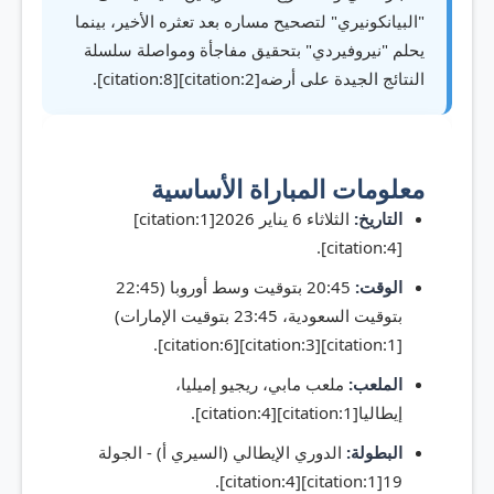
"البيانكونيري" لتصحيح مساره بعد تعثره الأخير، بينما
يحلم "نيروفيردي" بتحقيق مفاجأة ومواصلة سلسلة
النتائج الجيدة على أرضه[citation:2][citation:8].
معلومات المباراة الأساسية
التاريخ:
الثلاثاء 6 يناير 2026[citation:1]
[citation:4].
الوقت:
20:45 بتوقيت وسط أوروبا (22:45
بتوقيت السعودية، 23:45 بتوقيت الإمارات)
[citation:1][citation:3][citation:6].
الملعب:
ملعب مابي، ريجيو إميليا،
إيطاليا[citation:1][citation:4].
البطولة:
الدوري الإيطالي (السيري أ) - الجولة
19[citation:1][citation:4].