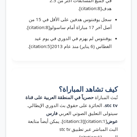
في جميع المسابقات أكثر من 2.5
هدف[citation:8].
سجل يوفنتوس هدفين على الأقل في 15 من
أصل آخر 17 مباراة أمام ساسولو[citation:8].
يوفنتوس لم يهزم في الدوري في يوم عيد
الغطاس (6 يناير) منذ عام 2013[citation:5].
كيف تشاهد المباراة؟
تُبث المباراة
حصرياً في المنطقة العربية على قناة
stc tv
، الحائزة على حقوق بث الدوري الإيطالي.
سيتولى التعليق الصوتي العربي
فارس
عوض
[citation:1][citation:3]. يمكن أيضاً متابعة
البث المباشر عبر تطبيق stc tv