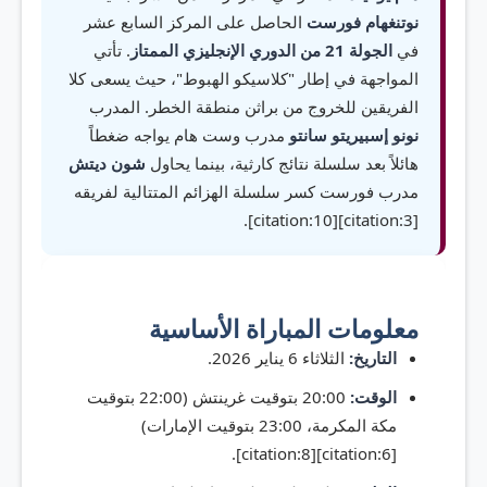
نوتنغهام فورست
الحاصل على المركز السابع عشر
في
الجولة 21 من الدوري الإنجليزي الممتاز
. تأتي
المواجهة في إطار "كلاسيكو الهبوط"، حيث يسعى كلا
الفريقين للخروج من براثن منطقة الخطر. المدرب
نونو إسبيريتو سانتو
مدرب وست هام يواجه ضغطاً
هائلاً بعد سلسلة نتائج كارثية، بينما يحاول
شون ديتش
مدرب فورست كسر سلسلة الهزائم المتتالية لفريقه
[citation:3][citation:10].
معلومات المباراة الأساسية
التاريخ:
الثلاثاء 6 يناير 2026.
الوقت:
20:00 بتوقيت غرينتش (22:00 بتوقيت
مكة المكرمة، 23:00 بتوقيت الإمارات)
[citation:6][citation:8].