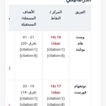
الفريق
المركز /
الأهداف
النقاط
المسجلة/
مباريا
المستقبلة
الدو
وست
18 (14
21 - 41
خسار
هام
نقطة)
(فرق -20)
تعاد
يونايتد
[citation:1]
[citation:1]
خسار
[citation:8]
[citation:8]
خسار
خسار
[citation:9]
نوتنغهام
17 (18
19 - 33
خسار
فورست
نقطة)
(فرق -14)
خسار
[citation:1]
[citation:1]
خسار
[citation:8]
[citation:8]
خسارة،