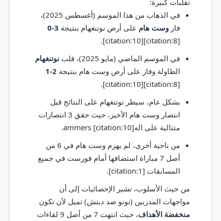
تقلبات كبيرة:
في الذهاب من هذا الموسم (أغسطس 2025)،
فاز
وست هام
على أرض نوتنغهام بنتيجة
3-0
[citation:8][citation:10].
في الموسم الماضي (مايو 2025)، قلب
نوتنغهام
الطاولة وفاز على أرض وست هام بنتيجة
2-1
[citation:8][citation:10].
بشكل عام، سيطر نوتنغهام على النتائج قبل
انتصار وست هام الأخير، حيث حقق 3 انتصارات
متتالية على الهammers [citation:10].
من ناحية أخرى، لم يهزم وست هام في 6 من
أصل 7 مباراة استضافها أمام فورست في جميع
المسابقات [citation:1].
من حيث الأسلوب، تشير الإحصائيات إلى أن
مواجهات المدربين (نونو ضد ديتش) تميل لأن تكون
منخفضة الأهداف
، حيث انتهت 7 من أصل 9 لقاءات