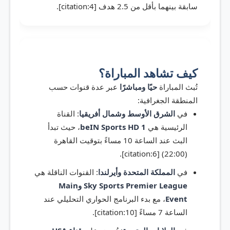
سابقة بينهما بأقل من 2.5 هدف [citation:4].
كيف تشاهد المباراة؟
تُبث المباراة
حيًا ومباشرًا
عبر عدة قنوات حسب
المنطقة الجغرافية:
في
الشرق الأوسط وشمال أفريقيا
: القناة
الرئيسية هي
beIN Sports HD 1
، حيث تبدأ
البث عند الساعة 10 مساءً بتوقيت القاهرة
(22:00) [citation:6].
في
المملكة المتحدة وأيرلندا
: القنوات الناقلة هي
Sky Sports Premier League وMain
Event
، مع بدء البرنامج الحواري التحليلي عند
الساعة 7 مساءً [citation:10].