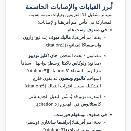
أبرز الغيابات والإصابات الحاسمة
سيتأثر تشكيل كلا الفريقين بغيابات مهمة بسبب
المشاركة في كأس أمم أفريقيا والإصابات:
في صفوف وست هام:
بعثة أمم أفريقيا:
ماليك ديوف
(مدافع) و
آرون
وان-بيساكا
(مدافع) [citation:3].
مصابون / تحت الفحص:
جان1كلير توديبو
(مدافع) و
لوكاس باكيتا
(وسط) يواجهان سباقاً
مع الزمن للشفاء [citation:3][citation:5].
المهاجم
كاليوم ويلسون
قد يكون خارج
التشكيلة بسبب اقتراب انتقاله [citation:5].
المدرب نونو قد يُدشّن البديل الجديد
تاتي
كاستلانوس
في الهجوم [citation:5].
في صفوف نوتنغهام فورست:
بعثة أمم أفريقيا:
إبراهيما سانغاري
(وسط)
و
ويلي بولي
(مدافع) [citation:3].