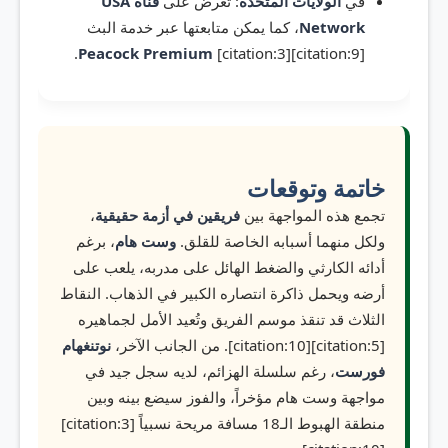
في
الولايات المتحدة
: تُعرض على
قناة USA
Network
، كما يمكن متابعتها عبر خدمة البث
Peacock Premium
[citation:3][citation:9].
خاتمة وتوقعات
تجمع هذه المواجهة بين
فريقين في أزمة حقيقية
،
ولكل منهما أسبابه الخاصة للقلق.
وست هام
، برغم
أدائه الكارثي والضغط الهائل على مدربه، يلعب على
أرضه ويحمل ذاكرة انتصاره الكبير في الذهاب. النقاط
الثلاث قد تنقذ موسم الفريق وتُعيد الأمل لجماهيره
[citation:5][citation:10]. من الجانب الآخر،
نوتنغهام
فورست
، رغم سلسلة الهزائم، لديه سجل جيد في
مواجهة وست هام مؤخراً، والفوز سيضع بينه وبين
منطقة الهبوط الـ18 مسافة مريحة نسبياً [citation:3]