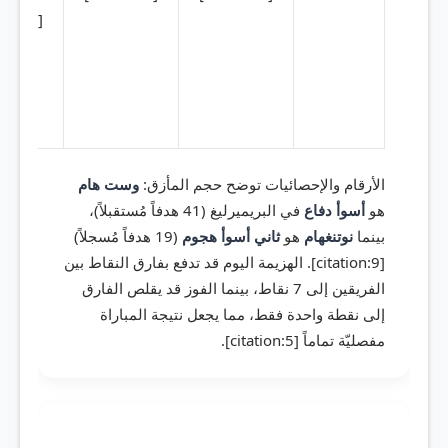
[citation:9]
الأرقام والإحصائيات توضح حجم المأزق:
وست هام
هو
أسوأ دفاع
في البريميرليغ (41 هدفاً مُستقبلاً)،
بينما
نوتنغهام
هو
ثاني أسوأ هجوم
(19 هدفاً مُسجلاً)
[citation:9]. الهزيمة اليوم قد تدفع بفارق النقاط بين
الفريقين إلى 7 نقاط، بينما الفوز قد يقلص الفارق
إلى نقطة واحدة فقط، مما يجعل نتيجة المباراة
مفصليّة تماماً [citation:5].