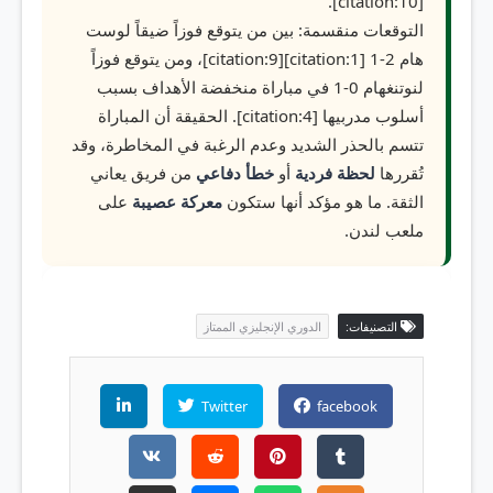
[citation:10].
التوقعات منقسمة: بين من يتوقع فوزاً ضيقاً لوست
هام 2-1 [citation:1][citation:9]، ومن يتوقع فوزاً
لنوتنغهام 0-1 في مباراة منخفضة الأهداف بسبب
أسلوب مدربيها [citation:4]. الحقيقة أن المباراة
تتسم بالحذر الشديد وعدم الرغبة في المخاطرة، وقد
تُقررها
لحظة فردية
أو
خطأ دفاعي
من فريق يعاني
الثقة. ما هو مؤكد أنها ستكون
معركة عصيبة
على
ملعب لندن.
التصنيفات:
الدوري الإنجليزي الممتاز
Twitter
facebook